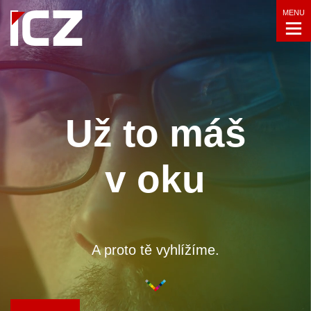
MENU
U
ž
t
o
m
á
š
v
o
k
u
A proto tě vyhlížíme.