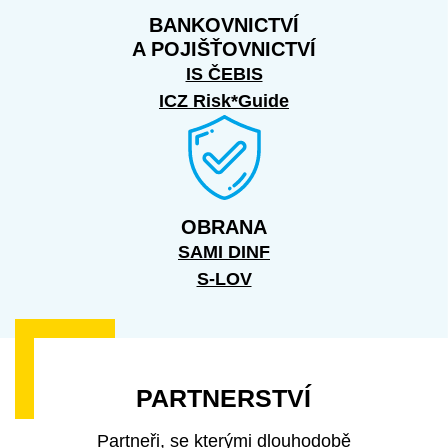
BANKOVNICTVÍ
A POJIŠŤOVNICTVÍ
IS ČEBIS
ICZ Risk*Guide
OBRANA
SAMI DINF
S-LOV
P
A
R
T
N
E
R
S
T
V
Í
Partneři, se kterými dlouhodobě