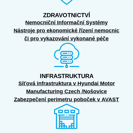
ZDRAVOTNICTVÍ
Nemocniční Informační Systémy
Nástroje pro ekonomické řízení nemocnic
či pro vykazování vykonané péče
INFRASTRUKTURA
Síťová infrastruktura v Hyundai Motor
Manufacturing Czech /Nošovice
Zabezpečení perimetru poboček v AVAST