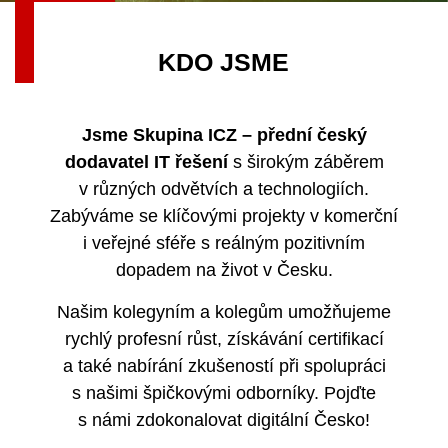
K
D
O
J
S
M
E
Jsme Skupina ICZ – přední český
dodavatel IT řešení
s širokým záběrem
v různých odvětvích a technologiích.
Zabýváme se klíčovými projekty v komerční
i veřejné sféře s reálným pozitivním
dopadem na život v Česku.
Našim kolegyním a kolegům umožňujeme
rychlý profesní růst, získávání certifikací
a také nabírání zkušeností při spolupráci
s našimi špičkovými odborníky. Pojďte
s námi zdokonalovat digitální Česko!