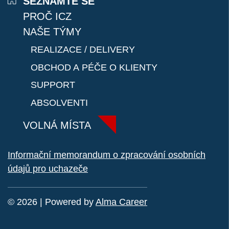
SEZNAMTE SE
PROČ ICZ
JavaScript
NAŠE TÝMY
REALIZACE / DELIVERY
HTML5
OBCHOD A PÉČE O KLIENTY
React JS
SUPPORT
ABSOLVENTI
SQL
VOLNÁ MÍSTA
REST
Informační memorandum o zpracování osobních
údajů pro uchazeče
Zabbix
MYSQL
© 2026 | Powered by
Alma Career
SOAP