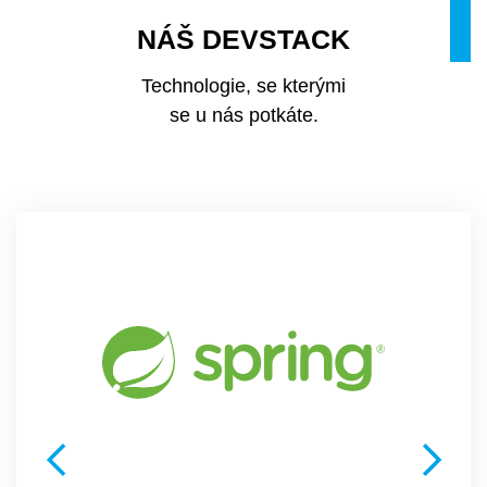
N
Á
Š
D
E
V
S
T
A
C
K
Technologie, se kterými
se u nás potkáte.