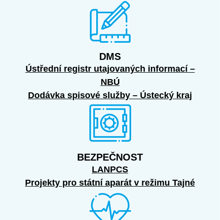
DMS
Ústřední registr utajovaných informací –
NBÚ
Dodávka spisové služby – Ústecký kraj
BEZPEČNOST
LANPCS
Projekty pro státní aparát v režimu Tajné