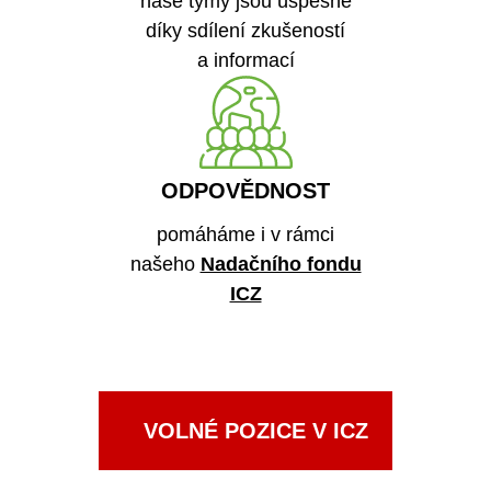
naše týmy jsou úspěšné
díky sdílení zkušeností
a informací
ODPOVĚDNOST
pomáháme i v rámci
našeho
Nadačního fondu
ICZ
VOLNÉ POZICE V ICZ