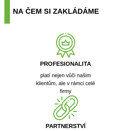
N
A
Č
E
M
S
I
Z
A
K
L
Á
D
Á
M
E
PROFESIONALITA
platí nejen vůči našim
klientům, ale v rámci celé
firmy
PARTNERSTVÍ