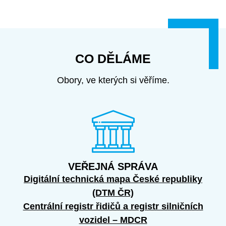
C
O
D
Ě
L
Á
M
E
Obory, ve kterých si věříme.
VEŘEJNÁ SPRÁVA
Digitální technická mapa České republiky
(DTM ČR)
Centrální registr řidičů a registr silničních
vozidel – MDCR